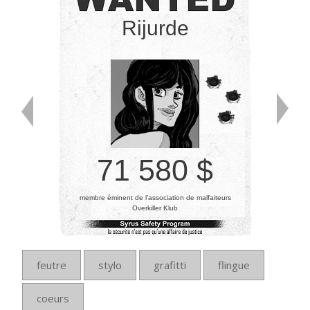
Rijurde
71 580 $
membre éminent de l’association de malfaiteurs
Overkiller Klub
feutre
stylo
grafitti
flingue
coeurs