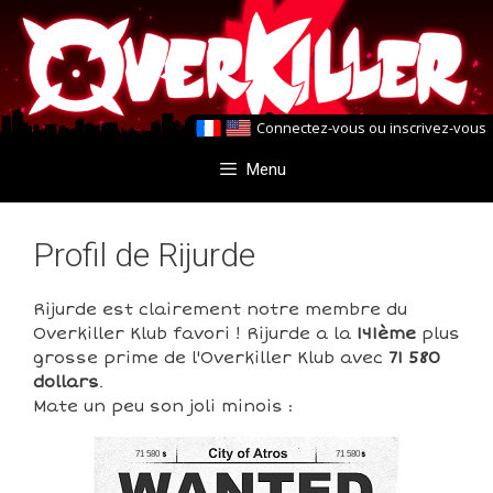
Aller
Aller
au
au
contenu
contenu
Connectez-vous
ou
inscrivez-vous
Menu
Profil de Rijurde
Rijurde est clairement notre membre du
Overkiller Klub favori ! Rijurde a la
141ème
plus
grosse prime de l'Overkiller Klub avec
71 580
dollars
.
Mate un peu son joli minois :
71 580
71 580