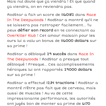
Mais nul doute que ça viendra ! Et que quand
ça viendra, on en reviendra pas.
RodStar a fait un score de
1160182
dans
Race
In The Deepwoods
! RodStar a montré qu'il ne
se laissera pas rattraper facilement... Tu
peux
défier son record
en te connectant au
Overkiller Klub
! Cet amour malsain pour les
ours lui a valu un bonus de
116000 dollars
sur
sa prime !
RodStar a débloqué
29 succès
dans
Race In
The Deepwoods
! RodStar a presque tout
débloqué ! Presque... Ces accomplissements
héroiques lui ont rapportés
29000 dollars
sur sa prime !
RodStar a effectué
1234 tractions
! RodStar a
montré n'être pas fait que de cerveau, mais
aussi de muscles ! Au vu de cette
impressionante performance, les autorités
ont jugés bon de monter sa prime de
6170