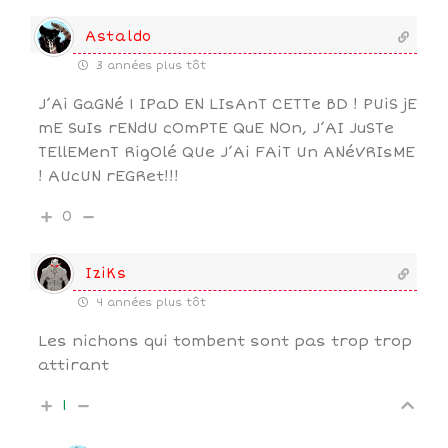
Astaldo
3 années plus tôt
J’Ai GaGNé 1 IPaD EN LIsAnT CETTe BD ! PUiS jE
mE SuIs rENdU cOmPTE QuE NOn, J’AI JuSTe
TEllEMenT RigOlé QUe J’Ai FAiT Un ANéVRIsME
! AUcUN rEGRet!!!
0
IziKs
4 années plus tôt
Les nichons qui tombent sont pas trop trop
attirant
1