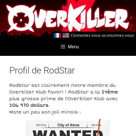
Aller
Aller
au
au
contenu
contenu
Connectez-vous
ou
inscrivez-vous
Menu
Profil de RodStar
RodStar est clairement notre membre du
Overkiller Klub favori ! RodStar a la
24ème
plus grosse prime de l'Overkiller Klub avec
206 970 dollars
.
Mate un peu son joli minois :
206 970
206 970