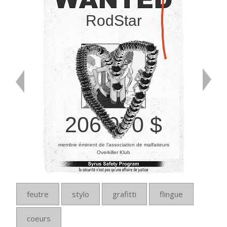
RodStar
206 970 $
membre éminent de l’association de malfaiteurs
Overkiller Klub
feutre
stylo
grafitti
flingue
coeurs