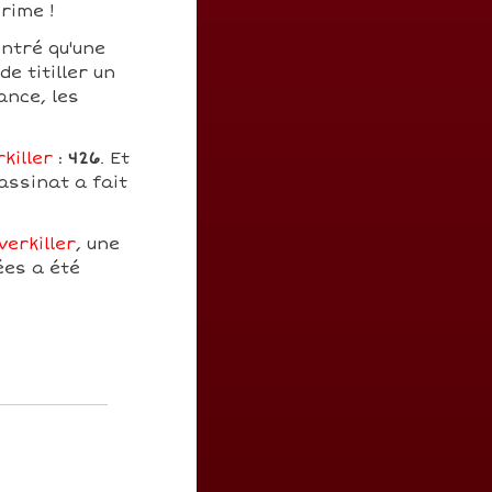
rime !
ntré qu'une
e titiller un
ance, les
killer
:
426
. Et
assinat a fait
verkiller
, une
ées a été