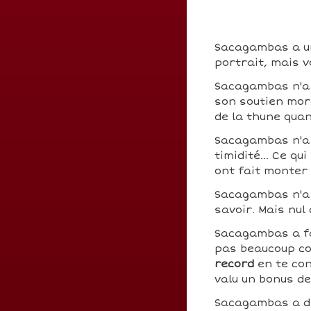
Sacagambas a une
portrait, mais v
Sacagambas n'a
son soutien mora
de la thune qua
Sacagambas n'a 
timidité... Ce q
ont fait monter
Sacagambas n'a
savoir. Mais nul
Sacagambas a fa
pas beaucoup cou
record
en te co
valu un bonus d
Sacagambas a d