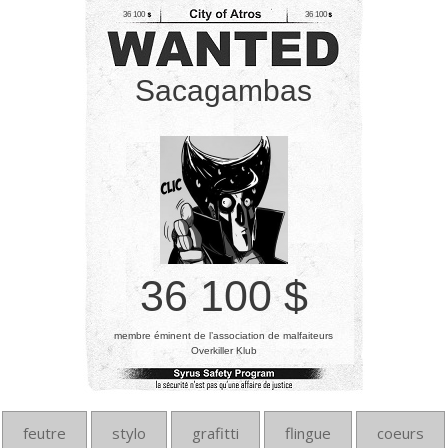
36 100
36 100
Sacagambas
36 100 $
membre éminent de l’association de malfaiteurs
Overkiller Klub
feutre
stylo
grafitti
flingue
coeurs