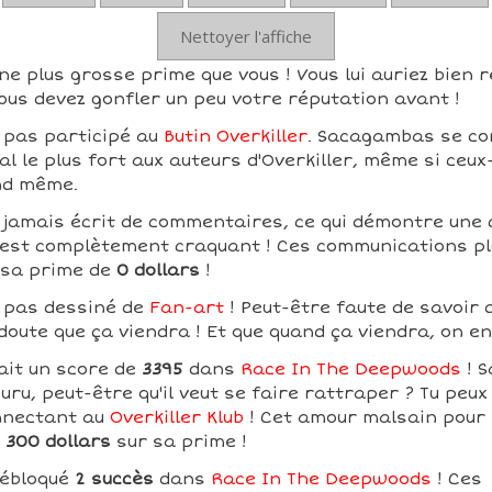
Nettoyer l'affiche
 plus grosse prime que vous ! Vous lui auriez bien r
ous devez gonfler un peu votre réputation avant !
 pas participé au
Butin Overkiller
. Sacagambas se con
l le plus fort aux auteurs d'Overkiller, même si ceux
nd même.
jamais écrit de commentaires, ce qui démontre une 
ui est complètement craquant ! Ces communications pl
 sa prime de
0 dollars
!
 pas dessiné de
Fan-art
! Peut-être faute de savoir d
 doute que ça viendra ! Et que quand ça viendra, on e
it un score de
3395
dans
Race In The Deepwoods
! 
ru, peut-être qu'il veut se faire rattraper ? Tu peu
nnectant au
Overkiller Klub
! Cet amour malsain pour l
e
300 dollars
sur sa prime !
ébloqué
2 succès
dans
Race In The Deepwoods
! Ces