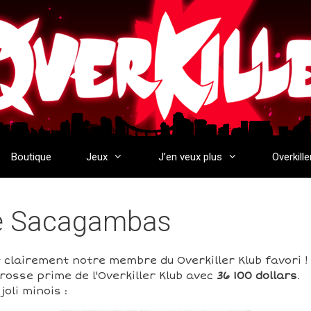
Boutique
Jeux
J’en veux plus
Overkille
de Sacagambas
clairement notre membre du Overkiller Klub favori 
rosse prime de l'Overkiller Klub avec
36 100 dollars
.
oli minois :