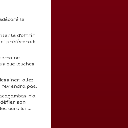
edécoré le
tente d'offrir
-ci préfèrerait
certaine
us que louches
essiner, allez
n reviendra pas.
Sacagambas n'a
x
défier son
es ours lui a