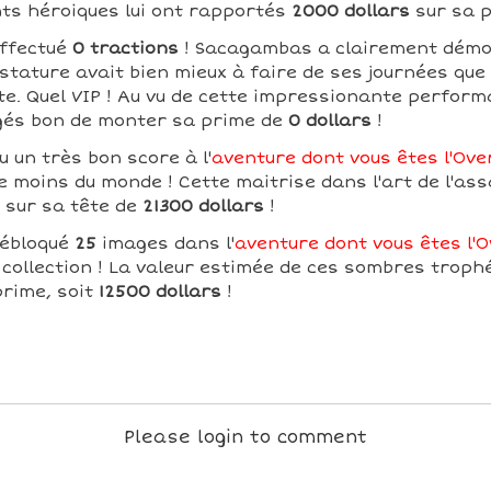
s héroiques lui ont rapportés
2000 dollars
sur sa p
ffectué
0 tractions
! Sacagambas a clairement démo
tature avait bien mieux à faire de ses journées que d
te. Quel VIP ! Au vu de cette impressionante perform
ugés bon de monter sa prime de
0 dollars
!
 un très bon score à l'
aventure dont vous êtes l'Over
e moins du monde ! Cette maitrise dans l'art de l'ass
 sur sa tête de
21300 dollars
!
ébloqué
25
images dans l'
aventure dont vous êtes l'O
collection ! La valeur estimée de ces sombres troph
prime, soit
12500 dollars
!
Please login to comment