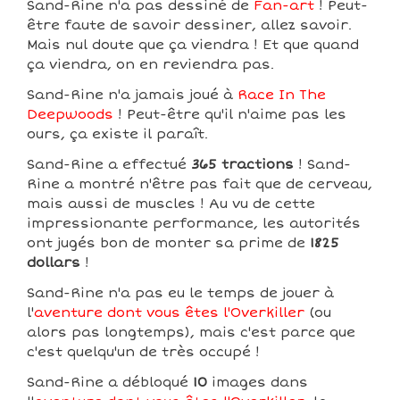
Sand-Rine n'a pas dessiné de
Fan-art
! Peut-
être faute de savoir dessiner, allez savoir.
Mais nul doute que ça viendra ! Et que quand
ça viendra, on en reviendra pas.
Sand-Rine n'a jamais joué à
Race In The
Deepwoods
! Peut-être qu'il n'aime pas les
ours, ça existe il paraît.
Sand-Rine a effectué
365 tractions
! Sand-
Rine a montré n'être pas fait que de cerveau,
mais aussi de muscles ! Au vu de cette
impressionante performance, les autorités
ont jugés bon de monter sa prime de
1825
dollars
!
Sand-Rine n'a pas eu le temps de jouer à
l'
aventure dont vous êtes l'Overkiller
(ou
alors pas longtemps), mais c'est parce que
c'est quelqu'un de très occupé !
Sand-Rine a débloqué
10
images dans