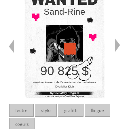
Sand-Rine
90 825 $
membre éminent de l’association de malfaiteurs
Overkiller Klub
feutre
stylo
grafitti
flingue
coeurs