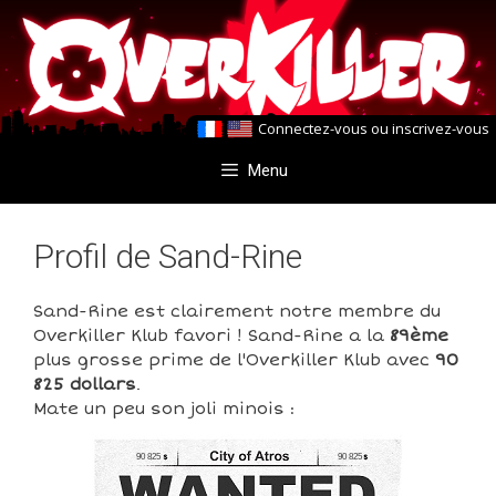
Aller
Aller
au
au
contenu
contenu
Connectez-vous
ou
inscrivez-vous
Menu
Profil de Sand-Rine
Sand-Rine est clairement notre membre du
Overkiller Klub favori ! Sand-Rine a la
89ème
plus grosse prime de l'Overkiller Klub avec
90
825 dollars
.
Mate un peu son joli minois :
90 825
90 825