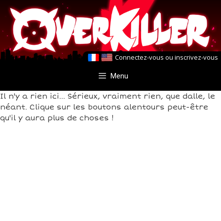
Aller
Aller
au
au
contenu
contenu
Connectez-vous
ou
inscrivez-vous
Menu
Il n'y a rien ici... Sérieux, vraiment rien, que dalle, le
néant. Clique sur les boutons alentours peut-être
qu'il y aura plus de choses !