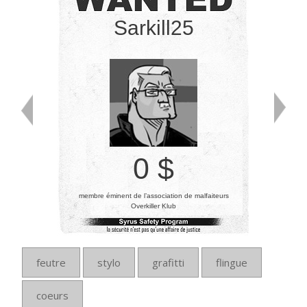
Sarkill25
0 $
membre éminent de l’association de malfaiteurs
Overkiller Klub
feutre
stylo
grafitti
flingue
coeurs