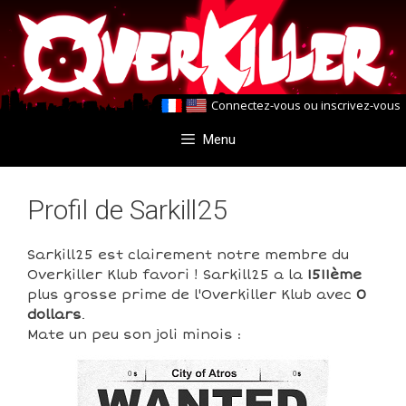
Aller
Aller
au
au
contenu
contenu
Connectez-vous
ou
inscrivez-vous
Menu
Profil de Sarkill25
Sarkill25 est clairement notre membre du
Overkiller Klub favori ! Sarkill25 a la
1511ème
plus grosse prime de l'Overkiller Klub avec
0
dollars
.
Mate un peu son joli minois :
0
0