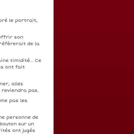
oré le portrait,
offrir son
réfèrerait de la
ne timidité... Ce
s ont fait
ner, allez
n reviendra pas.
aime pas les
une personne de
 bouton sur un
ités ont jugés