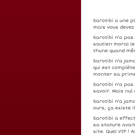
Sarotibi a une p
mais vous devez 
Sarotibi n'a pas
soutien moral le
thune quand mê
Sarotibi n'a jam
qui est complèt
monter sa prim
Sarotibi n'a pa
savoir. Mais nul
Sarotibi n'a jam
ours, ça existe i
Sarotibi a effec
sa stature avait
site. Quel VIP !