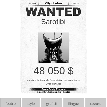
48 050
48 050
Sarotibi
48 050 $
membre éminent de l’association de malfaiteurs
Overkiller Klub
feutre
stylo
grafitti
flingue
coeurs