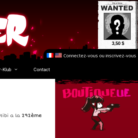
3,50 $
Connectez-vous
ou
inscrivez-vous
r-Klub
Contact
tibi a la
292ème