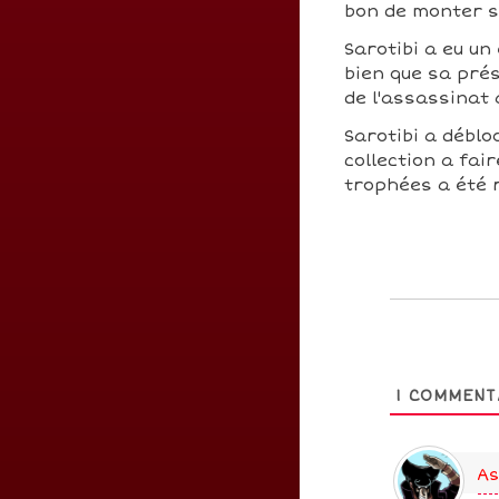
bon de monter 
Sarotibi a eu un 
bien que sa prés
de l'assassinat 
Sarotibi a débl
collection a fai
trophées a été 
1
COMMENT
As