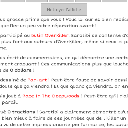
Nettoyer l'affiche
lus grosse prime que vous ! Vous lui auriez bien redéc
gonfler un peu votre réputation avant !
 participé au
Butin Overkiller
. Sarotibi se contente d'
 plus fort aux auteurs d'Overkiller, même si ceux-ci p
me.
ais écrit de commentaires, ce qui démontre une certai
ement craquant ! Ces communications plus que louche
e de
0 dollars
!
s dessiné de
Fan-art
! Peut-être faute de savoir dessi
 doute que ça viendra ! Et que quand ça viendra, on e
ais joué à
Race In The Deepwoods
! Peut-être qu'il n'
l paraît.
tué
0 tractions
! Sarotibi a clairement démontré qu'
 bien mieux à faire de ses journées que de titiller un
 Au vu de cette impressionante performance, les autor