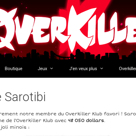
Boutique
Jeux
J’en veux plus
Overkille
e Sarotibi
irement notre membre du Overkiller Klub favori ! Saro
e de l'Overkiller Klub avec
48 050 dollars
.
oli minois :