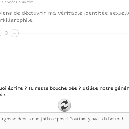
3 années plus tôt
viens de découvrir ma véritable identitée sexuelle
rkillerophile.
0
uoi écrire ? Tu reste bouche bée ? Utilise notre géné
 :