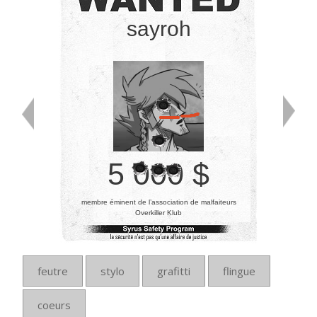
sayroh
5 000 $
membre éminent de l’association de malfaiteurs
Overkiller Klub
feutre
stylo
grafitti
flingue
coeurs