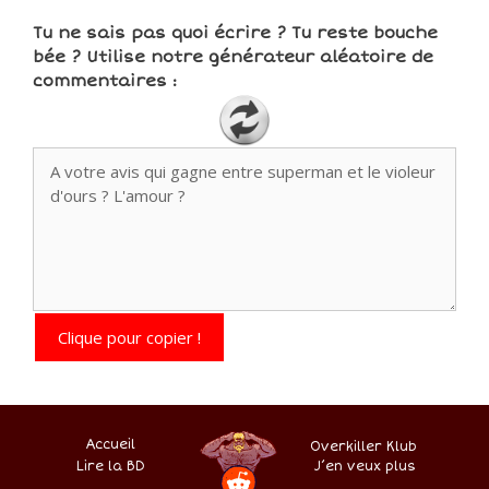
Tu ne sais pas quoi écrire ? Tu reste bouche
bée ? Utilise notre générateur aléatoire de
commentaires :
Clique pour copier !
Accueil
Overkiller Klub
Lire la BD
.
–
–
J’en veux plus
–
–