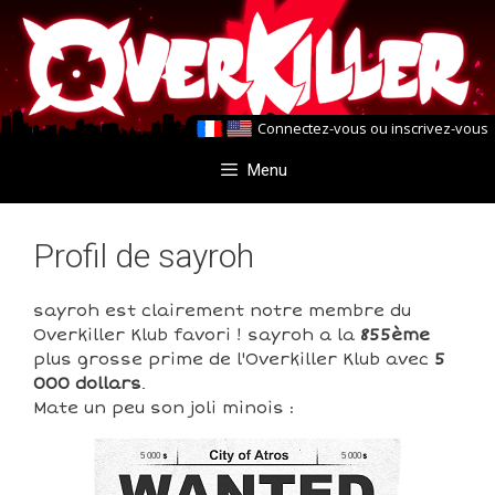
Aller
Aller
au
au
contenu
contenu
Connectez-vous
ou
inscrivez-vous
Menu
Profil de sayroh
sayroh est clairement notre membre du
Overkiller Klub favori ! sayroh a la
855ème
plus grosse prime de l'Overkiller Klub avec
5
000 dollars
.
Mate un peu son joli minois :
5 000
5 000