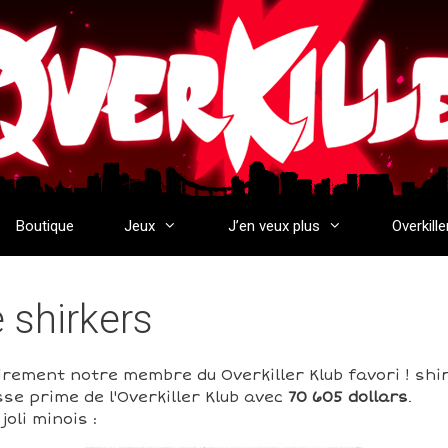
Boutique
Jeux
J’en veux plus
Overkille
e shirkers
irement notre membre du Overkiller Klub favori ! shi
se prime de l'Overkiller Klub avec
70 605 dollars
.
oli minois :