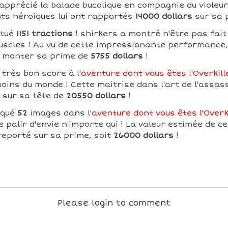
pprécié la balade bucolique en compagnie du violeur 
s héroiques lui ont rapportés
14000 dollars
sur sa 
ctué
1151 tractions
! shirkers a montré n'être pas fait
uscles ! Au vu de cette impressionante performance,
e monter sa prime de
5755 dollars
!
 très bon score à l'
aventure dont vous êtes l'Overkill
oins du monde ! Cette maitrise dans l'art de l'assass
 sur sa tête de
20550 dollars
!
oqué
52
images dans l'
aventure dont vous êtes l'Overk
re palir d'envie n'importe qui ! La valeur estimée de 
reporté sur sa prime, soit
26000 dollars
!
Please login to comment