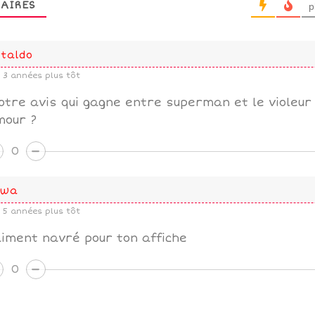
AIRES
p
taldo
3 années plus tôt
otre avis qui gagne entre superman et le violeur 
mour ?
0
owa
5 années plus tôt
iment navré pour ton affiche
0