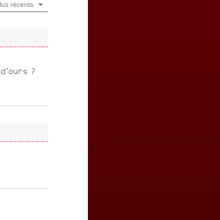
lus récents
d’ours ?