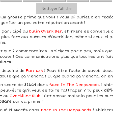
Nettoyer l'affiche
lus grosse prime que vous ! Vous lui auriez bien redéc
gonfler un peu votre réputation avant !
s participé au
Butin Overkiller
. shirkers se contente d
 plus fort aux auteurs d'Overkiller, même si ceux-ci p
me.
it que
2
commentaires ! shirkers parle peu, mais qua
écoute ! Ces communications plus que louches ont fai
ollars
!
s dessiné de
Fan-art
! Peut-être faute de savoir dessi
 doute que ça viendra ! Et que quand ça viendra, on e
un score de
32664
dans
Race In The Deepwoods
! shir
peut-être qu'il veut se faire rattraper ? Tu peux
défi
nt au
Overkiller Klub
! Cet amour malsain pour les ours 
ollars
sur sa prime !
oqué
14 succès
dans
Race In The Deepwoods
! shirker