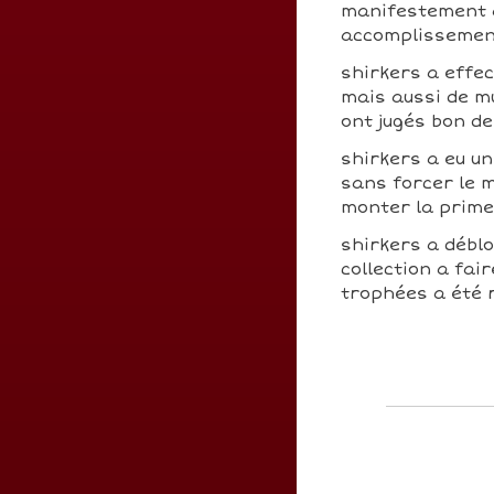
manifestement a
accomplissement
shirkers a effe
mais aussi de m
ont jugés bon d
shirkers a eu un
sans forcer le m
monter la prime
shirkers a débl
collection a fai
trophées a été 