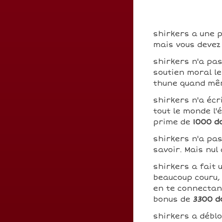
shirkers a une p
mais vous devez 
shirkers n'a pa
soutien moral le
thune quand mê
shirkers n'a écr
tout le monde l'
prime de
1000 d
shirkers n'a pa
savoir. Mais nul
shirkers a fait 
beaucoup couru, 
en te connecta
bonus de
3300 d
shirkers a débl