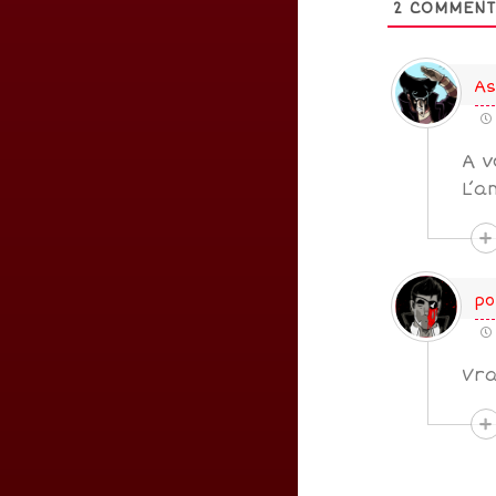
2
COMMENT
As
A v
L’a
p
Vra