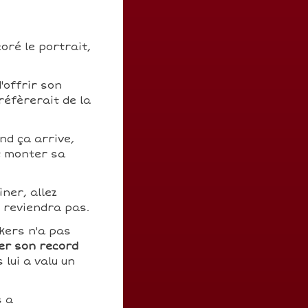
oré le portrait,
'offrir son
réfèrerait de la
nd ça arrive,
t monter sa
ner, allez
n reviendra pas.
kers n'a pas
er son record
lui a valu un
s a