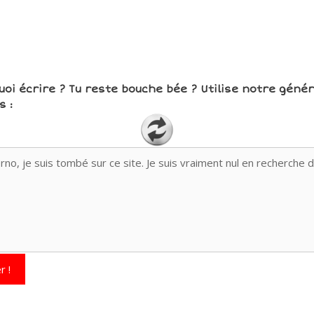
uoi écrire ? Tu reste bouche bée ? Utilise notre géné
 :
r !