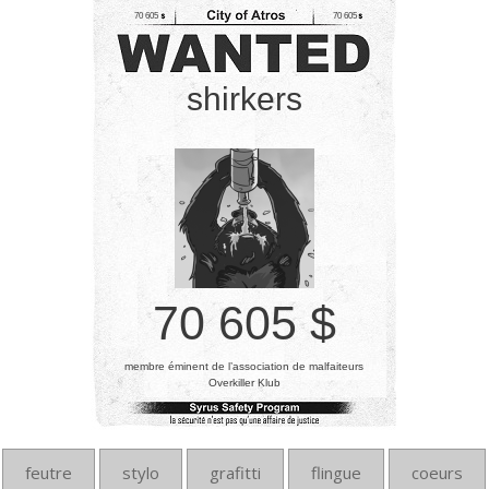
70 605
70 605
shirkers
70 605 $
membre éminent de l’association de malfaiteurs
Overkiller Klub
feutre
stylo
grafitti
flingue
coeurs