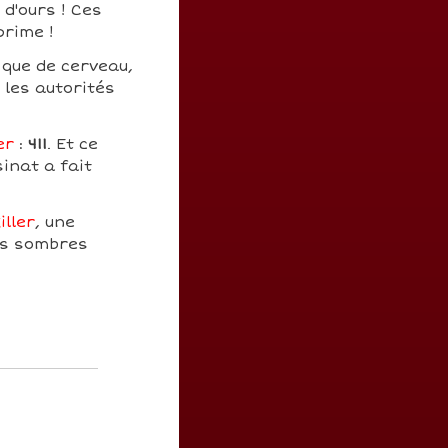
d'ours ! Ces
prime !
 que de cerveau,
 les autorités
er
:
411
. Et ce
inat a fait
iller
, une
ces sombres