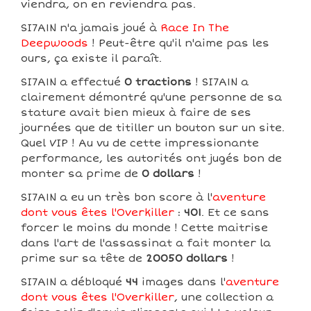
viendra, on en reviendra pas.
SI7A1N n'a jamais joué à
Race In The
Deepwoods
! Peut-être qu'il n'aime pas les
ours, ça existe il paraît.
SI7A1N a effectué
0 tractions
! SI7A1N a
clairement démontré qu'une personne de sa
stature avait bien mieux à faire de ses
journées que de titiller un bouton sur un site.
Quel VIP ! Au vu de cette impressionante
performance, les autorités ont jugés bon de
monter sa prime de
0 dollars
!
SI7A1N a eu un très bon score à l'
aventure
dont vous êtes l'Overkiller
:
401
. Et ce sans
forcer le moins du monde ! Cette maitrise
dans l'art de l'assassinat a fait monter la
prime sur sa tête de
20050 dollars
!
SI7A1N a débloqué
44
images dans l'
aventure
dont vous êtes l'Overkiller
, une collection a