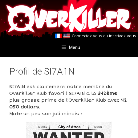
Aller
Aller
au
au
contenu
contenu
Connectez-vous
ou
inscrivez-vous
Menu
Profil de SI7A1N
SI7A1N est clairement notre membre du
Overkiller Klub favori ! SI7A1N a la
342ème
plus grosse prime de l'Overkiller Klub avec
42
050 dollars
.
Mate un peu son joli minois :
42 050
42 050