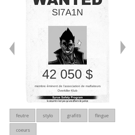
SI7A1N
42 050 $
membre éminent de l’association de malfaiteurs
Overkiller Klub
feutre
stylo
grafitti
flingue
coeurs