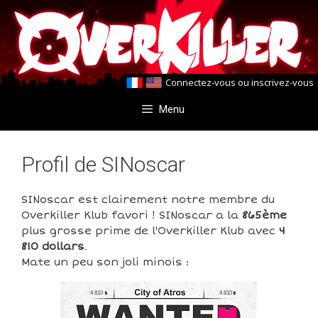
Aller
Aller
au
au
contenu
contenu
Connectez-vous
ou
inscrivez-vous
Menu
Profil de SINoscar
SINoscar est clairement notre membre du
Overkiller Klub favori ! SINoscar a la
865ème
plus grosse prime de l'Overkiller Klub avec
4
810 dollars
.
Mate un peu son joli minois :
4 810
4 810