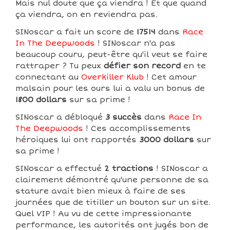
Mais nul doute que ça viendra ! Et que quand
ça viendra, on en reviendra pas.
SINoscar a fait un score de
17514
dans
Race
In The Deepwoods
! SINoscar n'a pas
beaucoup couru, peut-être qu'il veut se faire
rattraper ? Tu peux
défier son record
en te
connectant au
Overkiller Klub
! Cet amour
malsain pour les ours lui a valu un bonus de
1800 dollars
sur sa prime !
SINoscar a débloqué
3 succès
dans
Race In
The Deepwoods
! Ces accomplissements
héroiques lui ont rapportés
3000 dollars
sur
sa prime !
SINoscar a effectué
2 tractions
! SINoscar a
clairement démontré qu'une personne de sa
stature avait bien mieux à faire de ses
journées que de titiller un bouton sur un site.
Quel VIP ! Au vu de cette impressionante
performance, les autorités ont jugés bon de