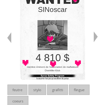
SINoscar
4 810 $
membre éminent de l’association de malfaiteurs
Overkiller Klub
feutre
stylo
grafitti
flingue
coeurs