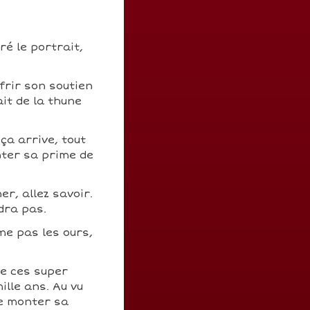
ré le portrait,
ffrir son soutien
ait de la thune
ça arrive, tout
nter sa prime de
er, allez savoir.
dra pas.
ime pas les ours,
de ces super
ille ans. Au vu
de monter sa