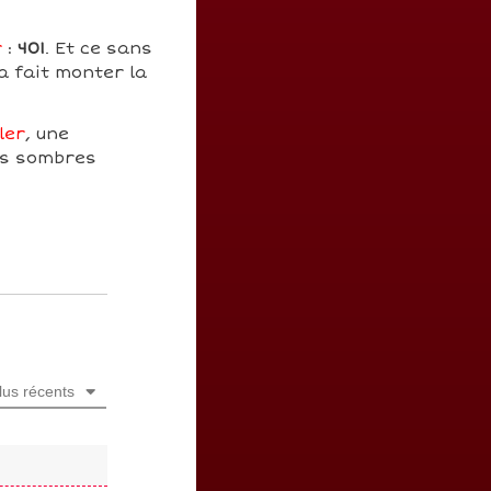
r
:
401
. Et ce sans
a fait monter la
ler
, une
ces sombres
lus récents