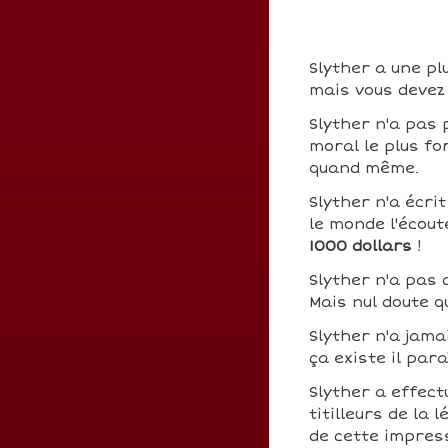
Slyther a une pl
mais vous devez 
Slyther n'a pas 
moral le plus fo
quand même.
Slyther n'a écri
le monde l'écout
1000 dollars
!
Slyther n'a pas
Mais nul doute q
Slyther n'a jama
ça existe il para
Slyther a effec
titilleurs de la 
de cette impres