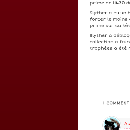
prime de
11620 d
Slyther a eu un t
forcer le moins 
prime sur sa tê
Slyther a déblo
collection a fai
trophées a été 
1
COMMENT
As