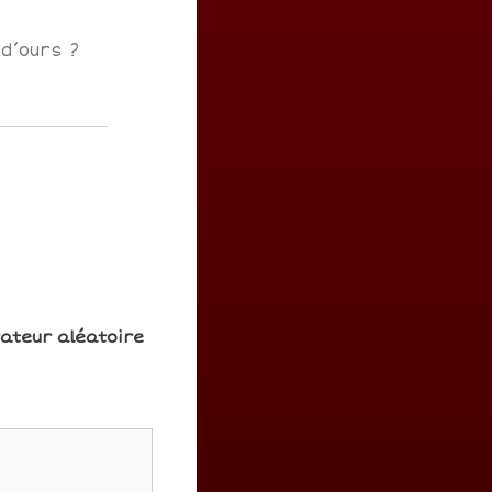
d’ours ?
rateur aléatoire