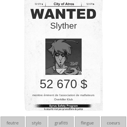
52 670
52 670
Slyther
52 670 $
membre éminent de l’association de malfaiteurs
Overkiller Klub
feutre
stylo
grafitti
flingue
coeurs