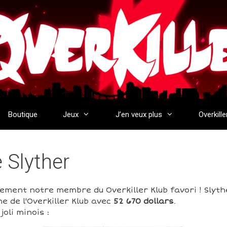
Boutique
Jeux
J’en veux plus
Overkille
e Slyther
rement notre membre du Overkiller Klub favori ! Slyth
e de l'Overkiller Klub avec
52 670 dollars
.
oli minois :