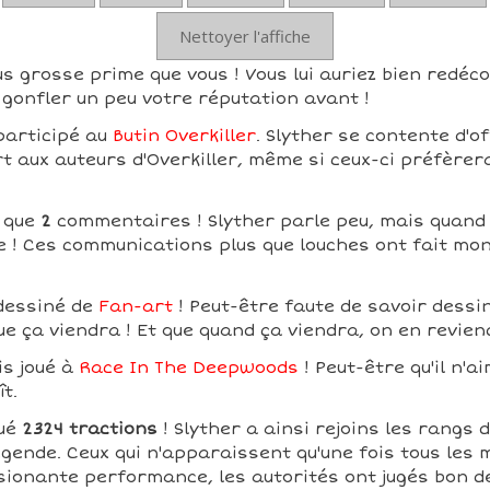
Nettoyer l'affiche
us grosse prime que vous ! Vous lui auriez bien redéco
gonfler un peu votre réputation avant !
participé au
Butin Overkiller
. Slyther se contente d'o
rt aux auteurs d'Overkiller, même si ceux-ci préfèrer
t que
2
commentaires ! Slyther parle peu, mais quand 
e ! Ces communications plus que louches ont fait mo
 dessiné de
Fan-art
! Peut-être faute de savoir dessin
ue ça viendra ! Et que quand ça viendra, on en revien
is joué à
Race In The Deepwoods
! Peut-être qu'il n'a
ît.
tué
2324 tractions
! Slyther a ainsi rejoins les rangs 
légende. Ceux qui n'apparaissent qu'une fois tous les m
sionante performance, les autorités ont jugés bon 