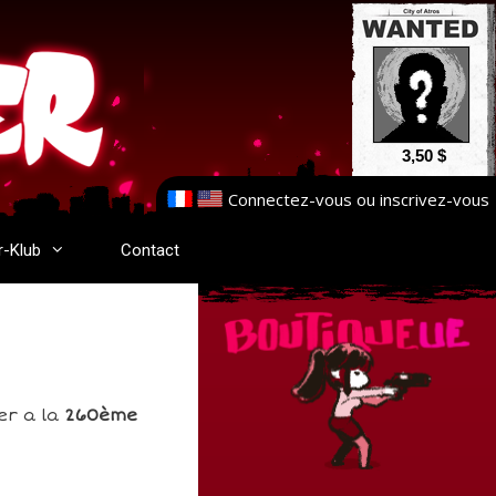
3,50 $
Connectez-vous
ou
inscrivez-vous
r-Klub
Contact
er a la
260ème