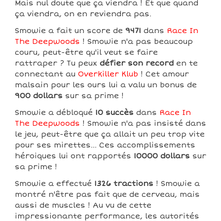
Mais nul doute que ça viendra ! Et que quand
ça viendra, on en reviendra pas.
Smowie a fait un score de
9471
dans
Race In
The Deepwoods
! Smowie n'a pas beaucoup
couru, peut-être qu'il veut se faire
rattraper ? Tu peux
défier son record
en te
connectant au
Overkiller Klub
! Cet amour
malsain pour les ours lui a valu un bonus de
900 dollars
sur sa prime !
Smowie a débloqué
10 succès
dans
Race In
The Deepwoods
! Smowie n'a pas insisté dans
le jeu, peut-être que ça allait un peu trop vite
pour ses mirettes... Ces accomplissements
héroiques lui ont rapportés
10000 dollars
sur
sa prime !
Smowie a effectué
1326 tractions
! Smowie a
montré n'être pas fait que de cerveau, mais
aussi de muscles ! Au vu de cette
impressionante performance, les autorités