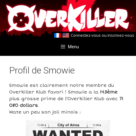
Aller
Aller
au
au
contenu
contenu
Connectez-vous
ou
inscrivez-vous
Menu
Profil de Smowie
Smowie est clairement notre membre du
Overkiller Klub favori ! Smowie a la
143ème
plus grosse prime de l'Overkiller Klub avec
71
080 dollars
.
Mate un peu son joli minois :
71 080
71 080