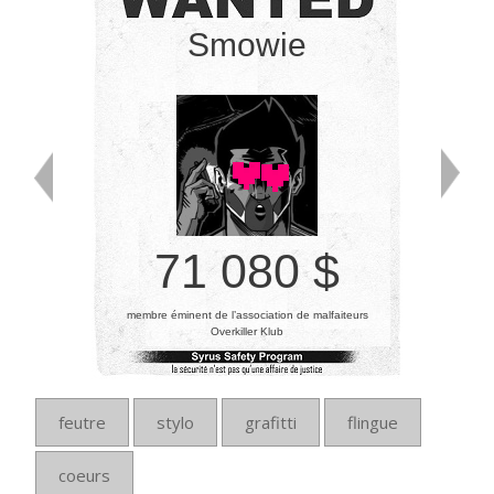
Smowie
71 080 $
membre éminent de l’association de malfaiteurs
Overkiller Klub
feutre
stylo
grafitti
flingue
coeurs