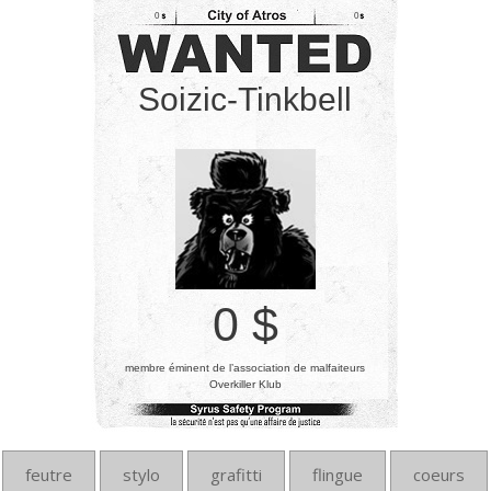
0
0
Soizic-Tinkbell
0 $
membre éminent de l’association de malfaiteurs
Overkiller Klub
feutre
stylo
grafitti
flingue
coeurs