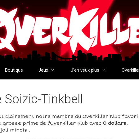
Boutique
Jeux
J’en veux plus
Overkille
e Soizic-Tinkbell
est clairement notre membre du Overkiller Klub favori !
 grosse prime de l'Overkiller Klub avec
0 dollars
.
oli minois :