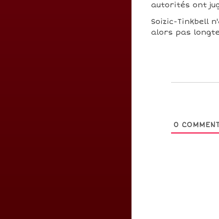
autorités ont j
Soizic-Tinkbell n
alors pas longte
0
COMMENT