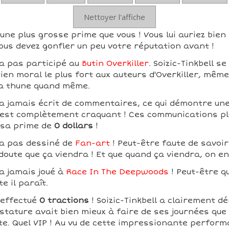
Nettoyer l'affiche
a une plus grosse prime que vous ! Vous lui auriez bien
ous devez gonfler un peu votre réputation avant !
n'a pas participé au
Butin Overkiller
. Soizic-Tinkbell s
tien moral le plus fort aux auteurs d'Overkiller, même
la thune quand même.
n'a jamais écrit de commentaires, ce qui démontre un
ui est complètement craquant ! Ces communications pl
 sa prime de
0 dollars
!
n'a pas dessiné de
Fan-art
! Peut-être faute de savoir
 doute que ça viendra ! Et que quand ça viendra, on e
'a jamais joué à
Race In The Deepwoods
! Peut-être qu
te il paraît.
a effectué
0 tractions
! Soizic-Tinkbell a clairement d
tature avait bien mieux à faire de ses journées que d
te. Quel VIP ! Au vu de cette impressionante perform