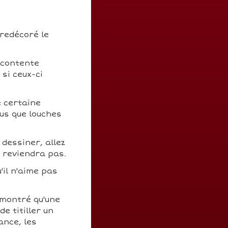
 redécoré le
e contente
 si ceux-ci
e certaine
us que louches
 dessiner, allez
n reviendra pas.
'il n'aime pas
émontré qu'une
e titiller un
ance, les