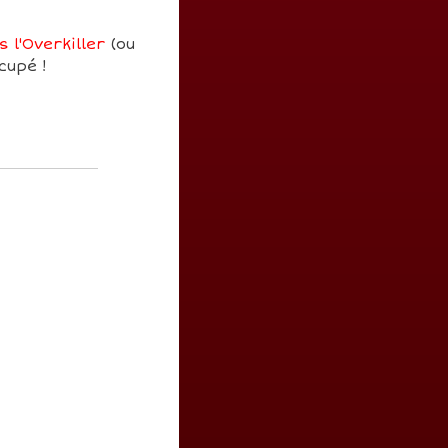
 l'Overkiller
(ou
cupé !