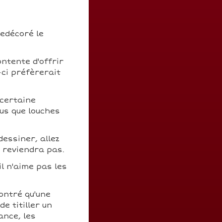
redécoré le
ontente d'offrir
-ci préfèrerait
 certaine
us que louches
dessiner, allez
n reviendra pas.
il n'aime pas les
ontré qu'une
e titiller un
ance, les