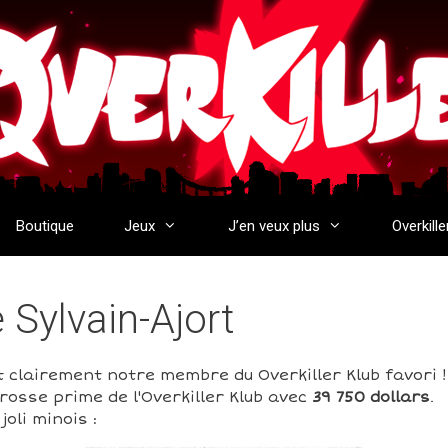
Boutique
Jeux
J’en veux plus
Overkille
e Sylvain-Ajort
t clairement notre membre du Overkiller Klub favori !
rosse prime de l'Overkiller Klub avec
39 750 dollars
.
oli minois :