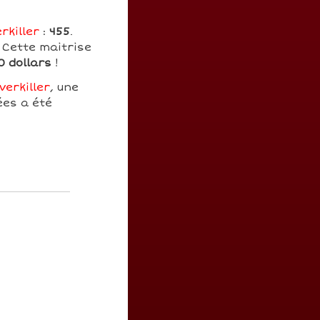
rkiller
:
455
.
 Cette maitrise
0 dollars
!
verkiller
, une
ées a été