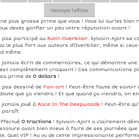
Nettoyer l'affiche
une plus grosse prime que vous ! Vous lui auriez bien 
ous devez gonfler un peu votre réputation avant !
a pas participé au
Butin Overkiller
. Sylvain-Ajort se c
l le plus fort aux auteurs d'Overkiller, même si ceux
nd même.
a jamais écrit de commentaires, ce qui démontre une
ui est complètement craquant ! Ces communications pl
 sa prime de
0 dollars
!
a pas dessiné de
Fan-art
! Peut-être faute de savoir 
 doute que ça viendra ! Et que quand ça viendra, on e
a jamais joué à
Race In The Deepwoods
! Peut-être qu'
l paraît.
effectué
0 tractions
! Sylvain-Ajort a clairement dém
tature avait bien mieux à faire de ses journées que d
te. Quel VIP ! Au vu de cette impressionante perform