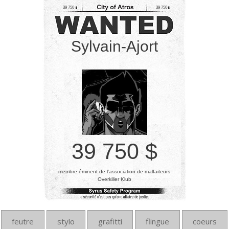
39 750
39 750
Sylvain-Ajort
39 750 $
membre éminent de l’association de malfaiteurs
Overkiller Klub
feutre
stylo
grafitti
flingue
coeurs