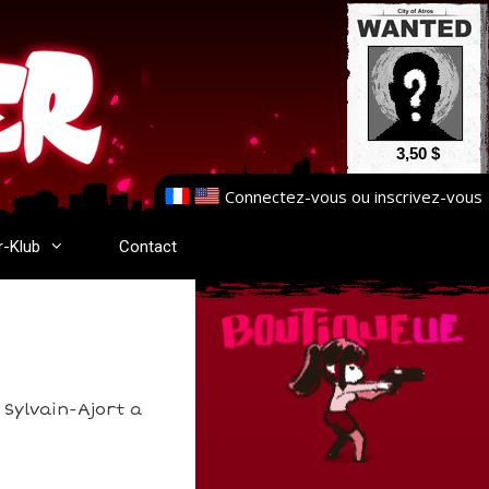
3,50 $
Connectez-vous
ou
inscrivez-vous
r-Klub
Contact
 Sylvain-Ajort a