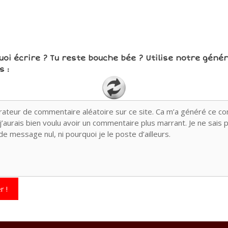
uoi écrire ? Tu reste bouche bée ? Utilise notre géné
 :
r !