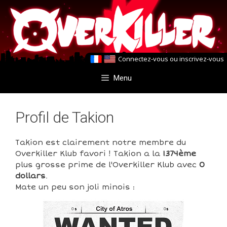
Aller
Aller
au
au
contenu
contenu
Connectez-vous
ou
inscrivez-vous
Menu
Profil de Takion
Takion est clairement notre membre du
Overkiller Klub favori ! Takion a la
1374ème
plus grosse prime de l'Overkiller Klub avec
0
dollars
.
Mate un peu son joli minois :
0
0