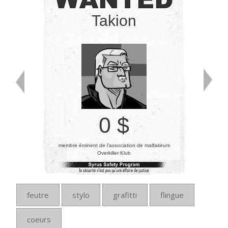
Takion
0 $
membre éminent de l’association de malfaiteurs
Overkiller Klub
feutre
stylo
grafitti
flingue
coeurs