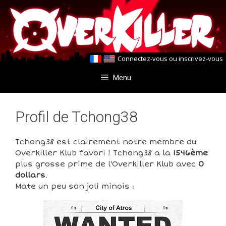
Aller
Aller
au
au
contenu
contenu
Connectez-vous
ou
inscrivez-vous
Menu
Profil de Tchong38
Tchong38 est clairement notre membre du
Overkiller Klub favori ! Tchong38 a la
1546ème
plus grosse prime de l'Overkiller Klub avec
0
dollars
.
Mate un peu son joli minois :
0
0