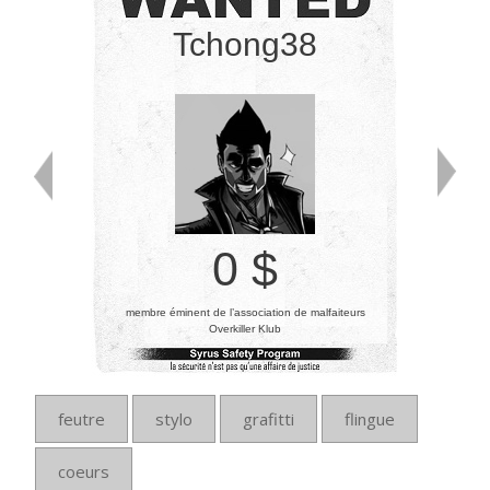
Tchong38
0 $
membre éminent de l’association de malfaiteurs
Overkiller Klub
feutre
stylo
grafitti
flingue
coeurs