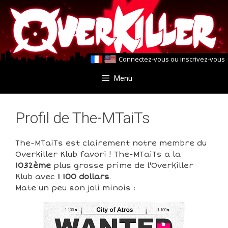
Aller
Aller
au
au
contenu
contenu
Connectez-vous
ou
inscrivez-vous
Menu
Profil de The-MTaiTs
The-MTaiTs est clairement notre membre du
Overkiller Klub favori ! The-MTaiTs a la
1032ème
plus grosse prime de l'Overkiller
Klub avec
1 100 dollars
.
Mate un peu son joli minois :
1 100
1 100