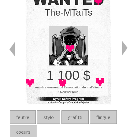
The-MTaiTs
1 100 $
membre éminent de l’association de malfaiteurs
Overkiller Klub
feutre
stylo
grafitti
flingue
coeurs