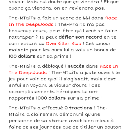
savoir. Mais nul doute que ça viendra ! Et que
quand ça viendra, on en reviendra pas.
The-MTaiTs a fait un score de
661
dans
Race
In The Deepwoods
! The-MTaiTs n'a pas
beaucoup couru, peut-être qu'il veut se faire
rattraper ? Tu peux
défier son record
en te
connectant au
Overkiller Klub
! Cet amour
malsain pour les ours lui a valu un bonus de
100 dollars
sur sa prime !
The-MTaiTs a débloqué
1 succès
dans
Race In
The Deepwoods
! The-MTaiTs a juste ouvert le
jeu pour voir de quoi il s'agissait, mais c'est
enfui en voyant le violeur d'ours ! Ces
accomplissements héroiques lui ont
rapportés
1000 dollars
sur sa prime !
The-MTaiTs a effectué
0 tractions
! The-
MTaiTs a clairement démontré qu'une
personne de sa stature avait bien mieux à
faire de ses journées que de titiller un bouton