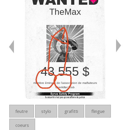
TheMax
43 555 $
membre éminent de l’association de malfaiteurs
Overkiller Klub
feutre
stylo
grafitti
flingue
coeurs