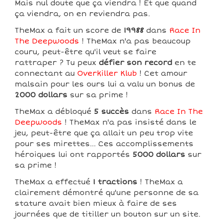
Mais nul doute que ça viendra ! Et que quand
ça viendra, on en reviendra pas.
TheMax a fait un score de
19988
dans
Race In
The Deepwoods
! TheMax n'a pas beaucoup
couru, peut-être qu'il veut se faire
rattraper ? Tu peux
défier son record
en te
connectant au
Overkiller Klub
! Cet amour
malsain pour les ours lui a valu un bonus de
2000 dollars
sur sa prime !
TheMax a débloqué
5 succès
dans
Race In The
Deepwoods
! TheMax n'a pas insisté dans le
jeu, peut-être que ça allait un peu trop vite
pour ses mirettes... Ces accomplissements
héroiques lui ont rapportés
5000 dollars
sur
sa prime !
TheMax a effectué
1 tractions
! TheMax a
clairement démontré qu'une personne de sa
stature avait bien mieux à faire de ses
journées que de titiller un bouton sur un site.