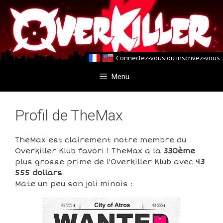
Aller
Aller
au
au
contenu
contenu
Connectez-vous
ou
inscrivez-vous
Menu
Profil de TheMax
TheMax est clairement notre membre du
Overkiller Klub favori ! TheMax a la
330ème
plus grosse prime de l'Overkiller Klub avec
43
555 dollars
.
Mate un peu son joli minois :
43 555
43 555