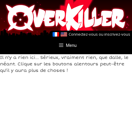
Aller
Aller
au
au
contenu
contenu
Connectez-vous
ou
inscrivez-vous
Menu
Il n'y a rien ici... Sérieux, vraiment rien, que dalle, le
néant. Clique sur les boutons alentours peut-être
qu'il y aura plus de choses !