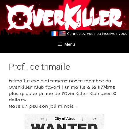
Aller
Aller
au
au
contenu
contenu
Connectez-vous
ou
inscrivez-vous
Menu
Profil de trimaille
trimaille est clairement notre membre du
Overkiller Klub favori ! trimaille a la
1177ème
plus grosse prime de l'Overkiller Klub avec
0
dollars
.
Mate un peu son joli minois :
0
0