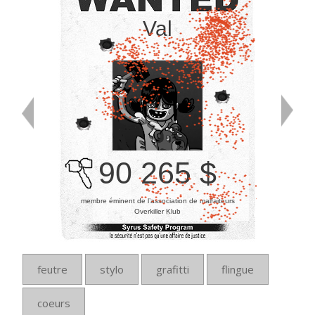
Val
90 265 $
membre éminent de l’association de malfaiteurs
Overkiller Klub
feutre
stylo
grafitti
flingue
coeurs