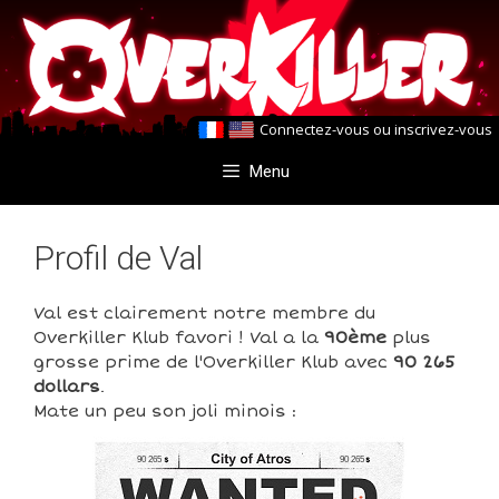
Aller
Aller
au
au
contenu
contenu
Connectez-vous
ou
inscrivez-vous
Menu
Profil de Val
Val est clairement notre membre du
Overkiller Klub favori ! Val a la
90ème
plus
grosse prime de l'Overkiller Klub avec
90 265
dollars
.
Mate un peu son joli minois :
90 265
90 265