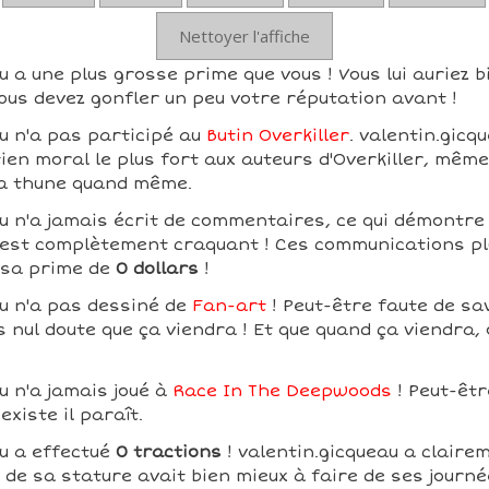
Nettoyer l'affiche
u a une plus grosse prime que vous ! Vous lui auriez b
ous devez gonfler un peu votre réputation avant !
u n'a pas participé au
Butin Overkiller
. valentin.gicq
tien moral le plus fort aux auteurs d'Overkiller, même
la thune quand même.
u n'a jamais écrit de commentaires, ce qui démontre
ui est complètement craquant ! Ces communications pl
 sa prime de
0 dollars
!
au n'a pas dessiné de
Fan-art
! Peut-être faute de sa
is nul doute que ça viendra ! Et que quand ça viendra,
u n'a jamais joué à
Race In The Deepwoods
! Peut-être
existe il paraît.
au a effectué
0 tractions
! valentin.gicqueau a clair
de sa stature avait bien mieux à faire de ses journée