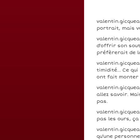
valentin.gicquea
portrait, mais v
valentin.gicquea
d'offrir son sou
préfèrerait de 
valentin.gicquea
timidité... Ce q
ont fait monter
valentin.gicque
allez savoir. Ma
pas.
valentin.gicquea
pas les ours, ça 
valentin.gicque
qu'une personne 