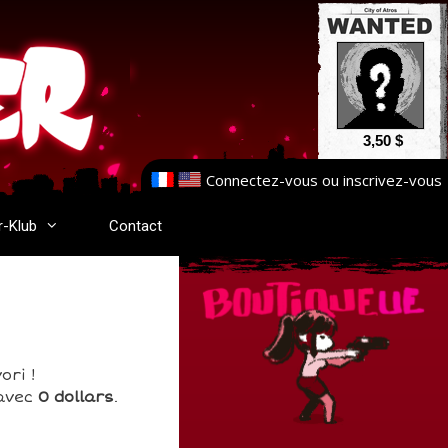
3,50 $
Connectez-vous
ou
inscrivez-vous
r-Klub
Contact
ori !
 avec
0 dollars
.