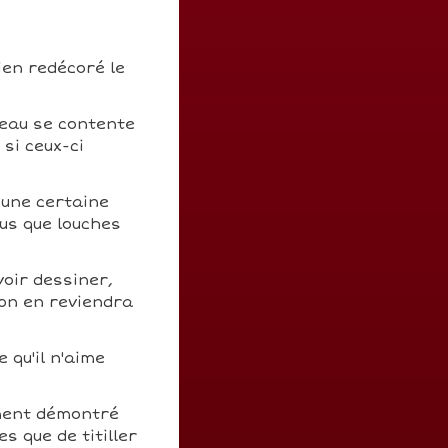
ien redécoré le
ueau se contente
 si ceux-ci
 une certaine
us que louches
voir dessiner,
 on en reviendra
 qu'il n'aime
ement démontré
s que de titiller