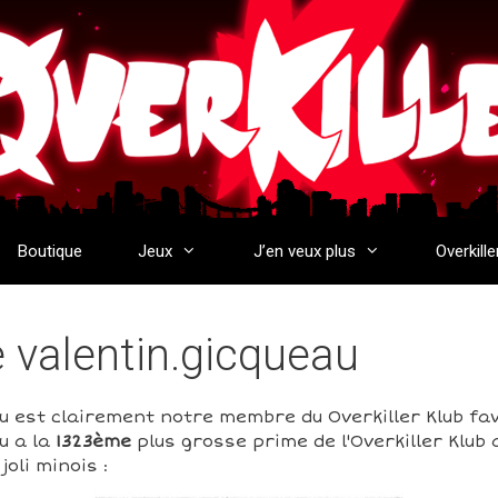
Boutique
Jeux
J’en veux plus
Overkille
e valentin.gicqueau
u est clairement notre membre du Overkiller Klub fav
u a la
1323ème
plus grosse prime de l'Overkiller Klub
oli minois :