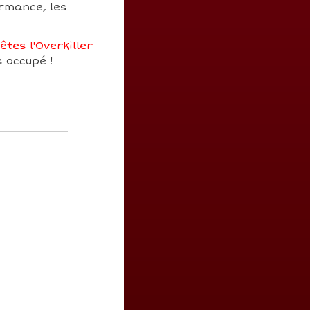
ormance, les
tes l'Overkiller
s occupé !