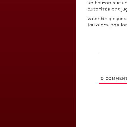
un bouton sur un
autorités ont j
valentin.gicquea
(ou alors pas lo
0
COMMENT