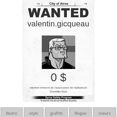
0
0
valentin.gicqueau
0 $
membre éminent de l’association de malfaiteurs
Overkiller Klub
feutre
stylo
grafitti
flingue
coeurs