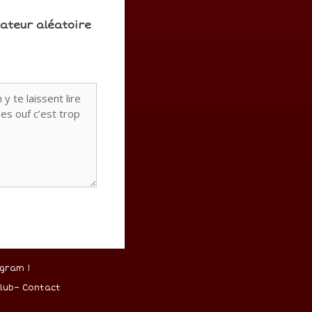
rateur aléatoire
gram !
lub
–
Contact