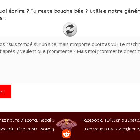
uoi écrire ? Tu reste bouche bée ? Utilise notre géné
 :
r !
nez notre Discord,
Reddit,
Facebook,
Twitter
ou Insta
Accueil
–
Lire la BD
–
Boutique
J’en veux plus
–
Overkiller K