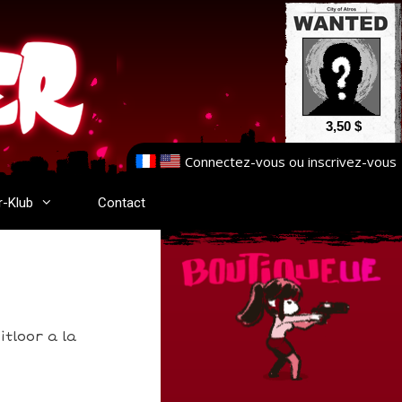
3,50 $
Connectez-vous
ou
inscrivez-vous
r-Klub
Contact
itloor a la