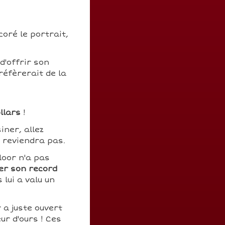
coré le portrait,
d'offrir son
réfèrerait de la
llars
!
iner, allez
n reviendra pas.
loor n'a pas
er son record
lui a valu un
r a juste ouvert
eur d'ours ! Ces