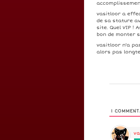
accomplissement
vasitloor a eff
de sa stature av
site. Quel VIP !
bon de monter 
vasitloor n'a pas
alors pas longte
1
COMMENT
va