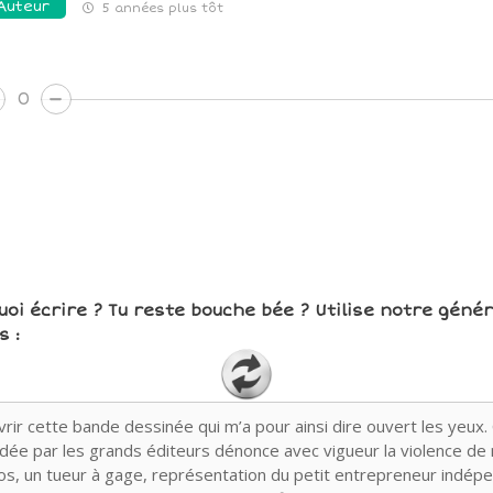
Auteur
5 années plus tôt
0
uoi écrire ? Tu reste bouche bée ? Utilise notre géné
 :