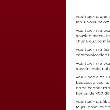
vasitloor a une 
mais vous devez 
vasitloor n'a pa
soutien moral le
thune quand mê
vasitloor n'a écr
communications 
vasitloor n'a p
savoir. Mais nul
vasitloor a fait
beaucoup couru, 
en te connecta
bonus de
400 do
vasitloor a déb
le jeu pour voir 