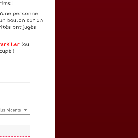
rime !
u'une personne
 un bouton sur un
ités ont jugés
erkiller
(ou
cupé !
lus récents