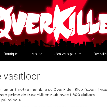
Boutique
Jeux
J’en veux plus
Overkille
e vasitloor
airement notre membre du Overkiller Klub favori ! vas
sse prime de l'Overkiller Klub avec
1 900 dollars
.
oli minois :