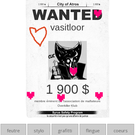
1 900
1 900
vasitloor
1 900 $
membre éminent de l’association de malfaiteurs
Overkiller Klub
feutre
stylo
grafitti
flingue
coeurs