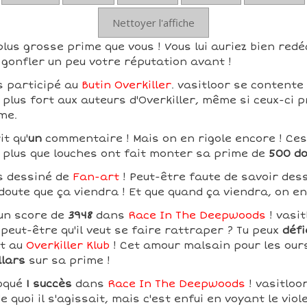
Nettoyer l'affiche
plus grosse prime que vous ! Vous lui auriez bien redé
gonfler un peu votre réputation avant !
s participé au
Butin Overkiller
. vasitloor se contente 
 plus fort aux auteurs d'Overkiller, même si ceux-ci p
me.
it qu'
un
commentaire ! Mais on en rigole encore ! Ces
plus que louches ont fait monter sa prime de
500 do
as dessiné de
Fan-art
! Peut-être faute de savoir dess
 doute que ça viendra ! Et que quand ça viendra, on e
 un score de
3948
dans
Race In The Deepwoods
! vasit
peut-être qu'il veut se faire rattraper ? Tu peux
défi
nt au
Overkiller Klub
! Cet amour malsain pour les ours 
llars
sur sa prime !
loqué
1 succès
dans
Race In The Deepwoods
! vasitloo
de quoi il s'agissait, mais c'est enfui en voyant le viol