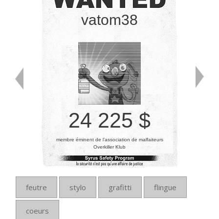
vatom38
24 225 $
membre éminent de l’association de malfaiteurs
Overkiller Klub
feutre
stylo
grafitti
flingue
coeurs