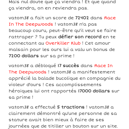
Mais nul doute que ça viendra ! Et que quand
ça viendra, on en reviendra pas.
vatom38 a fait un score de
72402
dans
Race
In The Deepwoods
! vatom38 n'a pas
beaucoup couru, peut-être qu'il veut se faire
rattraper ? Tu peux
défier son record
en te
connectant au
Overkiller Klub
! Cet amour
malsain pour les ours lui a valu un bonus de
7200 dollars
sur sa prime !
vatom38 a débloqué
17 succès
dans
Race In
The Deepwoods
! vatom38 a manifestement
apprécié la balade bucolique en compagnie du
violeur d'ours ! Ces accomplissements
héroiques lui ont rapportés
17000 dollars
sur
sa prime !
vatom38 a effectué
5 tractions
! vatom38 a
clairement démontré qu'une personne de sa
stature avait bien mieux à faire de ses
journées que de titiller un bouton sur un site.