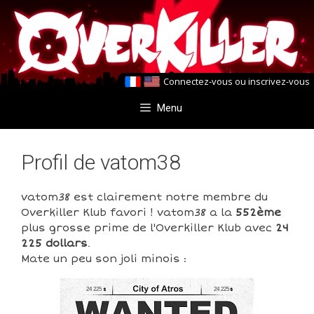
Aller
Aller
au
au
contenu
contenu
Connectez-vous
ou
inscrivez-vous
Menu
Profil de vatom38
vatom38 est clairement notre membre du
Overkiller Klub favori ! vatom38 a la
552ème
plus grosse prime de l'Overkiller Klub avec
24
225 dollars
.
Mate un peu son joli minois :
24 225
24 225