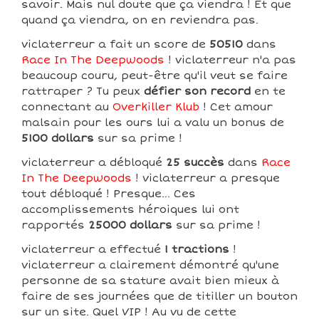
savoir. Mais nul doute que ça viendra ! Et que
quand ça viendra, on en reviendra pas.
viclaterreur a fait un score de
50510
dans
Race In The Deepwoods
! viclaterreur n'a pas
beaucoup couru, peut-être qu'il veut se faire
rattraper ? Tu peux
défier son record
en te
connectant au
Overkiller Klub
! Cet amour
malsain pour les ours lui a valu un bonus de
5100 dollars
sur sa prime !
viclaterreur a débloqué
25 succès
dans
Race
In The Deepwoods
! viclaterreur a presque
tout débloqué ! Presque... Ces
accomplissements héroiques lui ont
rapportés
25000 dollars
sur sa prime !
viclaterreur a effectué
1 tractions
!
viclaterreur a clairement démontré qu'une
personne de sa stature avait bien mieux à
faire de ses journées que de titiller un bouton
sur un site. Quel VIP ! Au vu de cette