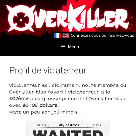
Aller
Aller
au
au
contenu
contenu
Connectez-vous
ou
inscrivez-vous
Menu
Profil de viclaterreur
viclaterreur est clairement notre membre du
Overkiller Klub favori ! viclaterreur a la
507ème
plus grosse prime de l'Overkiller Klub
avec
30 105 dollars
.
Mate un peu son joli minois :
30 105
30 105