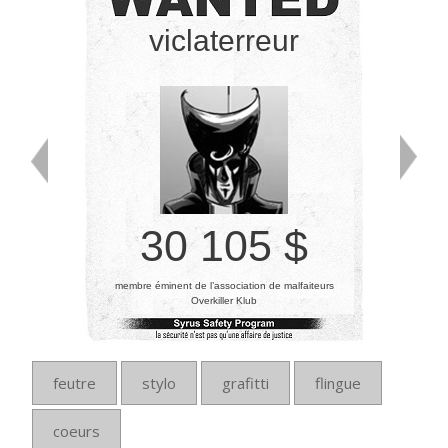
viclaterreur
30 105 $
membre éminent de l’association de malfaiteurs
Overkiller Klub
feutre
stylo
grafitti
flingue
coeurs