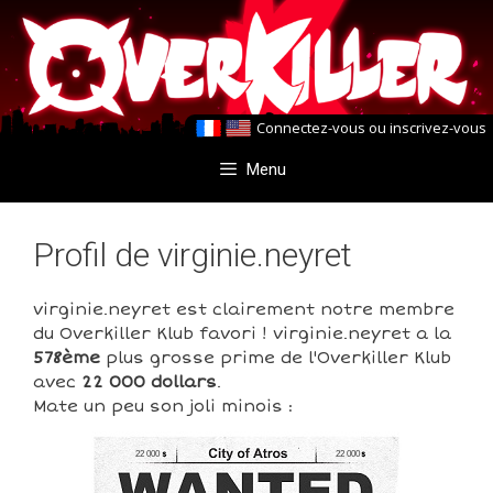
Aller
Aller
au
au
contenu
contenu
Connectez-vous
ou
inscrivez-vous
Menu
Profil de virginie.neyret
virginie.neyret est clairement notre membre
du Overkiller Klub favori ! virginie.neyret a la
578ème
plus grosse prime de l'Overkiller Klub
avec
22 000 dollars
.
Mate un peu son joli minois :
22 000
22 000