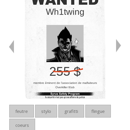
Wh1twing
255 $
membre éminent de l’association de malfaiteurs
Overkiller Klub
feutre
stylo
grafitti
flingue
coeurs