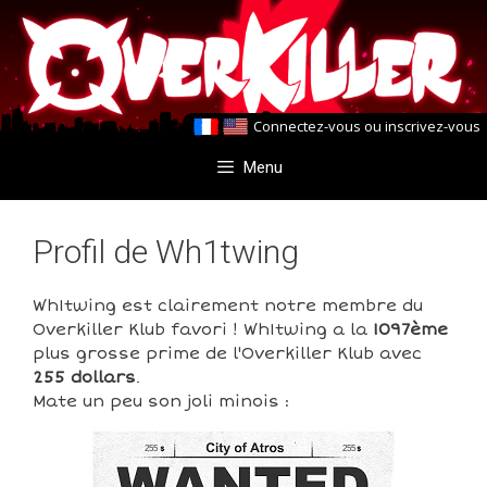
Aller
Aller
au
au
contenu
contenu
Connectez-vous
ou
inscrivez-vous
Menu
Profil de Wh1twing
Wh1twing est clairement notre membre du
Overkiller Klub favori ! Wh1twing a la
1097ème
plus grosse prime de l'Overkiller Klub avec
255 dollars
.
Mate un peu son joli minois :
255
255