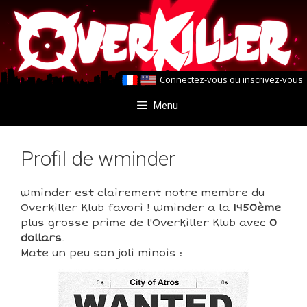
Aller
Aller
au
au
contenu
contenu
Connectez-vous
ou
inscrivez-vous
Menu
Profil de wminder
wminder est clairement notre membre du
Overkiller Klub favori ! wminder a la
1450ème
plus grosse prime de l'Overkiller Klub avec
0
dollars
.
Mate un peu son joli minois :
0
0