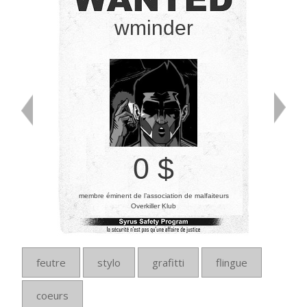
wminder
0 $
membre éminent de l’association de malfaiteurs
Overkiller Klub
feutre
stylo
grafitti
flingue
coeurs