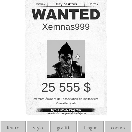
25 555
25 555
Xemnas999
25 555 $
membre éminent de l’association de malfaiteurs
Overkiller Klub
feutre
stylo
grafitti
flingue
coeurs