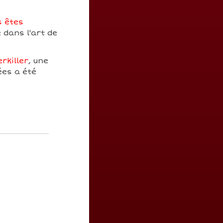
s êtes
 dans l'art de
rkiller
, une
ées a été