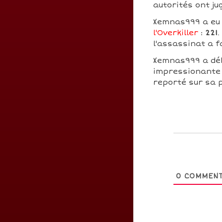
autorités ont j
Xemnas999 a eu u
l'Overkiller
:
221
.
l'assassinat a f
Xemnas999 a dé
impressionante 
reporté sur sa 
0
COMMENT