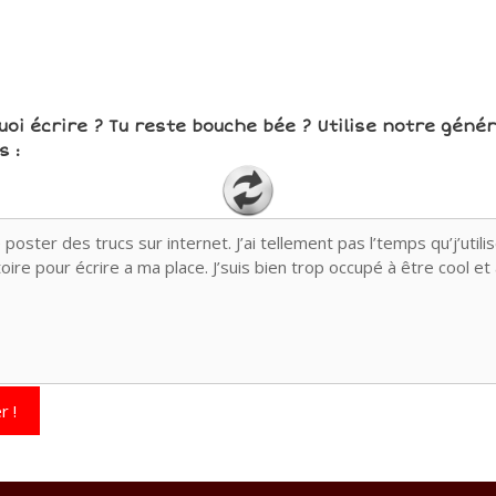
uoi écrire ? Tu reste bouche bée ? Utilise notre géné
 :
r !