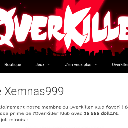
Boutique
Jeux
J’en veux plus
Overkille
de Xemnas999
lairement notre membre du Overkiller Klub favori ! 
sse prime de l'Overkiller Klub avec
25 555 dollars
.
oli minois :