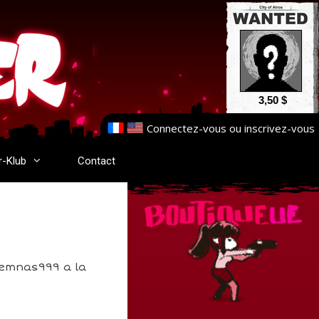
3,50 $
Connectez-vous
ou
inscrivez-vous
r-Klub
Contact
Xemnas999 a la