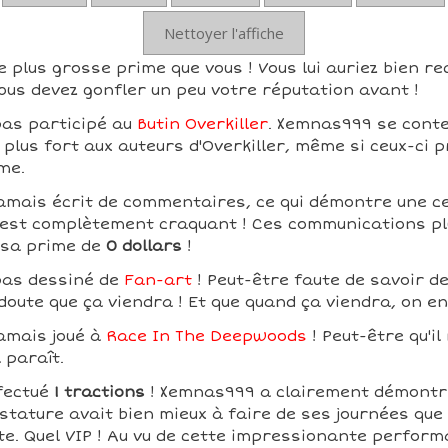
Nettoyer l'affiche
plus grosse prime que vous ! Vous lui auriez bien re
ous devez gonfler un peu votre réputation avant !
as participé au
Butin Overkiller
. Xemnas999 se conte
 plus fort aux auteurs d'Overkiller, même si ceux-ci p
me.
amais écrit de commentaires, ce qui démontre une c
ui est complètement craquant ! Ces communications pl
 sa prime de
0 dollars
!
pas dessiné de
Fan-art
! Peut-être faute de savoir de
 doute que ça viendra ! Et que quand ça viendra, on e
amais joué à
Race In The Deepwoods
! Peut-être qu'il
l paraît.
fectué
1 tractions
! Xemnas999 a clairement démontr
tature avait bien mieux à faire de ses journées que d
te. Quel VIP ! Au vu de cette impressionante perform