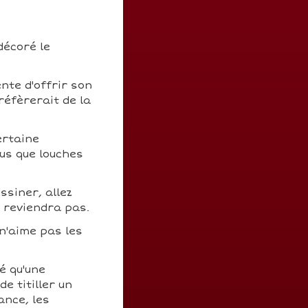
décoré le
nte d'offrir son
réfèrerait de la
ertaine
us que louches
ssiner, allez
n reviendra pas.
 n'aime pas les
é qu'une
e titiller un
ance, les