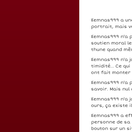
Xemnas999 a une 
portrait, mais v
Xemnas999 n'a p
soutien moral le
thune quand mê
Xemnas999 n'a j
timidité... Ce q
ont fait monter
Xemnas999 n'a 
savoir. Mais nul
Xemnas999 n'a j
ours, ça existe i
Xemnas999 a ef
personne de sa s
bouton sur un si