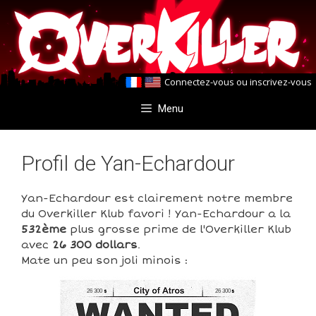
Aller
Aller
au
au
contenu
contenu
Connectez-vous
ou
inscrivez-vous
Menu
Profil de Yan-Echardour
Yan-Echardour est clairement notre membre
du Overkiller Klub favori ! Yan-Echardour a la
532ème
plus grosse prime de l'Overkiller Klub
avec
26 300 dollars
.
Mate un peu son joli minois :
26 300
26 300