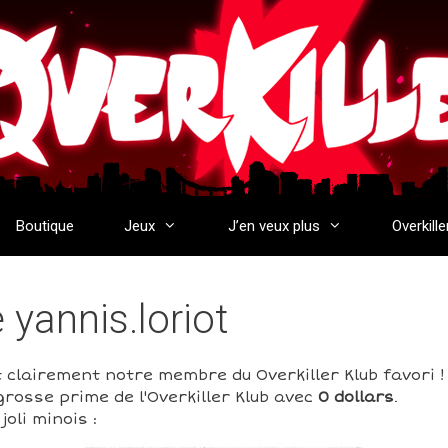
Boutique
Jeux
J’en veux plus
Overkille
e yannis.loriot
t clairement notre membre du Overkiller Klub favori ! 
grosse prime de l'Overkiller Klub avec
0 dollars
.
oli minois :