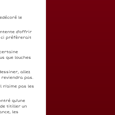
redécoré le
ontente d'offrir
-ci préfèrerait
 certaine
us que louches
dessiner, allez
n reviendra pas.
il n'aime pas les
ontré qu'une
e titiller un
ance, les