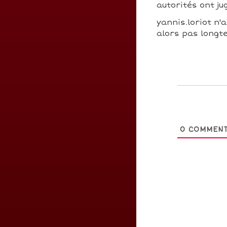
autorités ont j
yannis.loriot n'a
alors pas longte
0
COMMENT