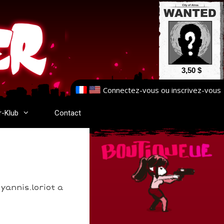
3,50 $
Connectez-vous
ou
inscrivez-vous
r-Klub
Contact
yannis.loriot a