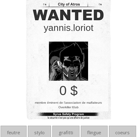
0
0
yannis.loriot
0 $
membre éminent de l’association de malfaiteurs
Overkiller Klub
feutre
stylo
grafitti
flingue
coeurs