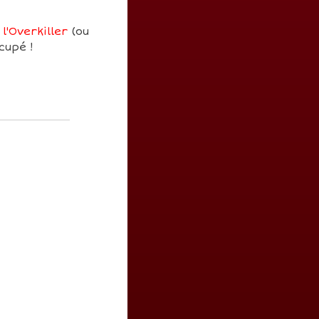
l'Overkiller
(ou
cupé !