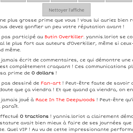
Nettoyer l'affiche
une plus grosse prime que vous ! Vous lui auriez bien 
ous devez gonfler un peu votre réputation avant !
a pas participé au
Butin Overkiller
. yannis.loriot se c
l le plus fort aux auteurs d'Overkiller, même si ceux
nd même.
a jamais écrit de commentaires, ce qui démontre une
ui est complètement craquant ! Ces communications pl
 sa prime de
0 dollars
!
a pas dessiné de
Fan-art
! Peut-être faute de savoir 
 doute que ça viendra ! Et que quand ça viendra, on e
a jamais joué à
Race In The Deepwoods
! Peut-être qu'
l paraît.
effectué
0 tractions
! yannis.loriot a clairement dém
tature avait bien mieux à faire de ses journées que d
te. Quel VIP ! Au vu de cette impressionante perform