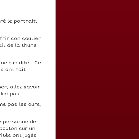
ré le portrait,
frir son soutien
ait de la thune
e timidité... Ce
s ont fait
er, allez savoir.
dra pas.
ime pas les ours,
e personne de
 bouton sur un
ités ont jugés