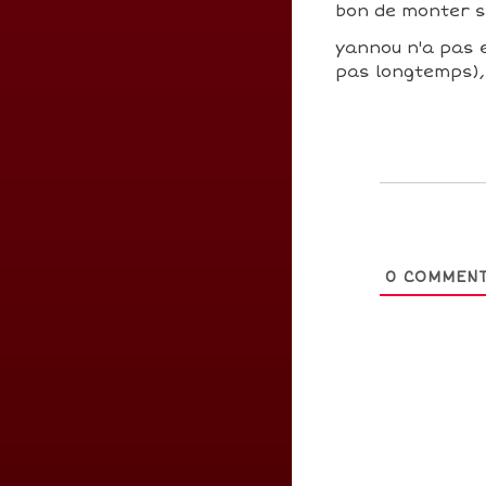
bon de monter 
yannou n'a pas e
pas longtemps), 
0
COMMENT