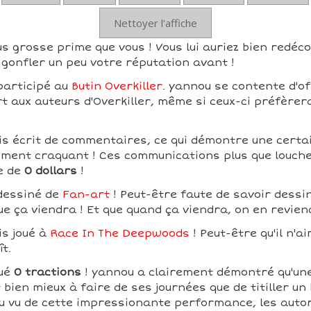
Nettoyer l'affiche
s grosse prime que vous ! Vous lui auriez bien redéco
gonfler un peu votre réputation avant !
participé au
Butin Overkiller
. yannou se contente d'of
rt aux auteurs d'Overkiller, même si ceux-ci préfèrer
s écrit de commentaires, ce qui démontre une certain
ement craquant ! Ces communications plus que louche
e de
0 dollars
!
dessiné de
Fan-art
! Peut-être faute de savoir dessin
ue ça viendra ! Et que quand ça viendra, on en revien
is joué à
Race In The Deepwoods
! Peut-être qu'il n'a
ît.
tué
0 tractions
! yannou a clairement démontré qu'un
 bien mieux à faire de ses journées que de titiller un
 Au vu de cette impressionante performance, les autor