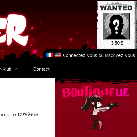
3,50 $
Connectez-vous
ou
inscrivez-vous
r-Klub
Contact
ou a la
1284ème