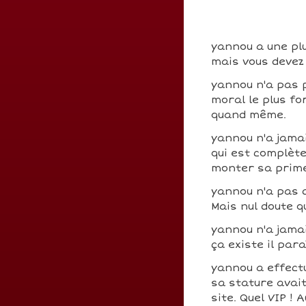
yannou a une plu
mais vous devez 
yannou n'a pas 
moral le plus fo
quand même.
yannou n'a jamai
qui est complèt
monter sa prim
yannou n'a pas 
Mais nul doute q
yannou n'a jama
ça existe il para
yannou a effec
sa stature avait
site. Quel VIP !