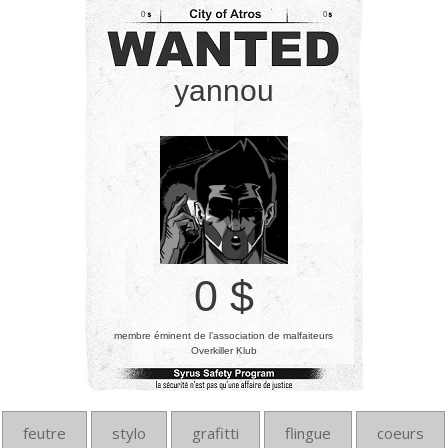
0
0
yannou
0 $
membre éminent de l’association de malfaiteurs
Overkiller Klub
feutre
stylo
grafitti
flingue
coeurs