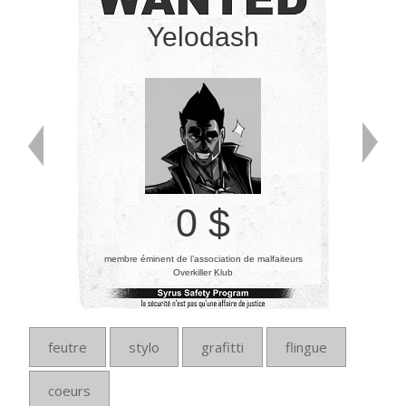
Yelodash
0 $
membre éminent de l’association de malfaiteurs
Overkiller Klub
feutre
stylo
grafitti
flingue
coeurs