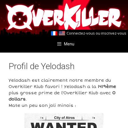
Aller
Aller
au
au
contenu
contenu
Connectez-vous
ou
inscrivez-vous
Menu
Profil de Yelodash
Yelodash est clairement notre membre du
Overkiller Klub favori ! Yelodash a la
1419ème
plus grosse prime de l'Overkiller Klub avec
0
dollars
.
Mate un peu son joli minois :
0
0