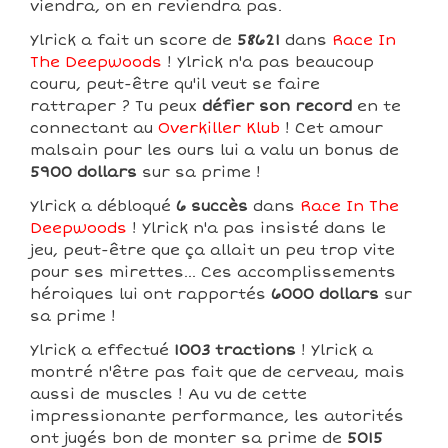
viendra, on en reviendra pas.
Ylrick a fait un score de
58621
dans
Race In
The Deepwoods
! Ylrick n'a pas beaucoup
couru, peut-être qu'il veut se faire
rattraper ? Tu peux
défier son record
en te
connectant au
Overkiller Klub
! Cet amour
malsain pour les ours lui a valu un bonus de
5900 dollars
sur sa prime !
Ylrick a débloqué
6 succès
dans
Race In The
Deepwoods
! Ylrick n'a pas insisté dans le
jeu, peut-être que ça allait un peu trop vite
pour ses mirettes... Ces accomplissements
héroiques lui ont rapportés
6000 dollars
sur
sa prime !
Ylrick a effectué
1003 tractions
! Ylrick a
montré n'être pas fait que de cerveau, mais
aussi de muscles ! Au vu de cette
impressionante performance, les autorités
ont jugés bon de monter sa prime de
5015