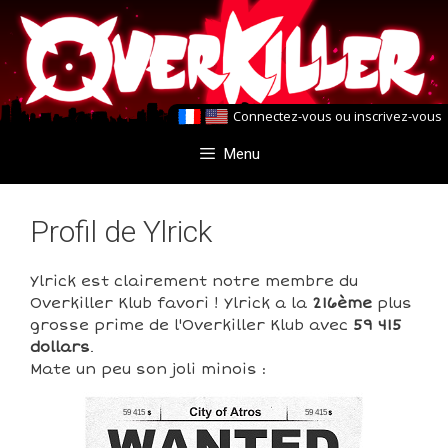
Aller
Aller
au
au
contenu
contenu
Connectez-vous
ou
inscrivez-vous
Menu
Profil de Ylrick
Ylrick est clairement notre membre du
Overkiller Klub favori ! Ylrick a la
216ème
plus
grosse prime de l'Overkiller Klub avec
59 415
dollars
.
Mate un peu son joli minois :
59 415
59 415