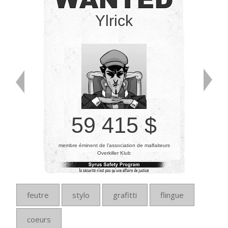
Ylrick
59 415 $
membre éminent de l’association de malfaiteurs
Overkiller Klub
feutre
stylo
grafitti
flingue
coeurs