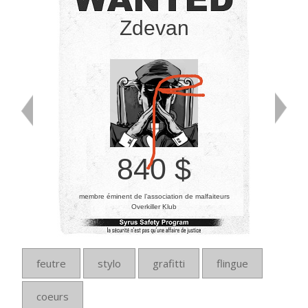
Zdevan
840 $
membre éminent de l’association de malfaiteurs
Overkiller Klub
feutre
stylo
grafitti
flingue
coeurs