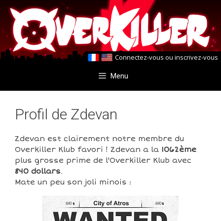
Aller
Aller
au
au
contenu
contenu
Connectez-vous
ou
inscrivez-vous
Menu
Profil de Zdevan
Zdevan est clairement notre membre du
Overkiller Klub favori ! Zdevan a la
1062ème
plus grosse prime de l'Overkiller Klub avec
840 dollars
.
Mate un peu son joli minois :
840
840