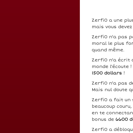
Zerfi0 a une plu
mais vous devez 
Zerfi0 n'a pas p
moral le plus fo
quand même.
Zerfi0 n'a écrit
monde l'écoute 
1500 dollars
!
Zerfi0 n'a pas 
Mais nul doute q
Zerfi0 a fait un
beaucoup couru, 
en te connecta
bonus de
6600 d
Zerfi0 a débloq