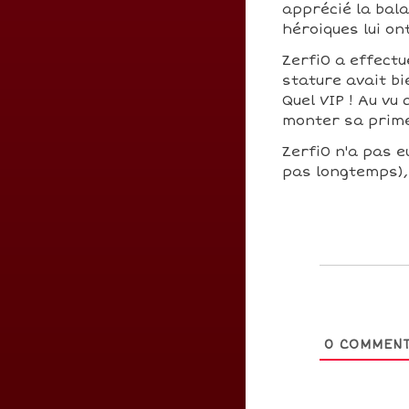
apprécié la bal
héroiques lui o
Zerfi0 a effect
stature avait bi
Quel VIP ! Au vu
monter sa prim
Zerfi0 n'a pas eu
pas longtemps), 
0
COMMENT