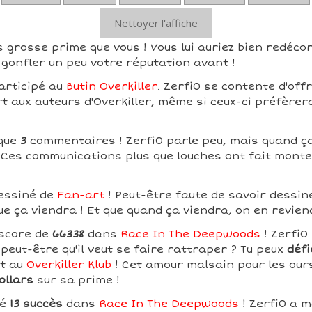
Nettoyer l'affiche
s grosse prime que vous ! Vous lui auriez bien redécor
gonfler un peu votre réputation avant !
articipé au
Butin Overkiller
. Zerfi0 se contente d'off
rt aux auteurs d'Overkiller, même si ceux-ci préfèrer
 que
3
commentaires ! Zerfi0 parle peu, mais quand ça 
! Ces communications plus que louches ont fait mont
dessiné de
Fan-art
! Peut-être faute de savoir dessine
ue ça viendra ! Et que quand ça viendra, on en revien
 score de
66338
dans
Race In The Deepwoods
! Zerfi0
peut-être qu'il veut se faire rattraper ? Tu peux
défi
nt au
Overkiller Klub
! Cet amour malsain pour les ours 
ollars
sur sa prime !
ué
13 succès
dans
Race In The Deepwoods
! Zerfi0 a 