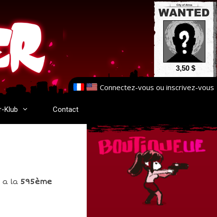
3,50 $
Connectez-vous
ou
inscrivez-vous
r-Klub
Contact
 a la
595ème