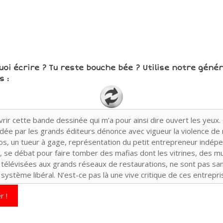
uoi écrire ? Tu reste bouche bée ? Utilise notre géné
 :
r !