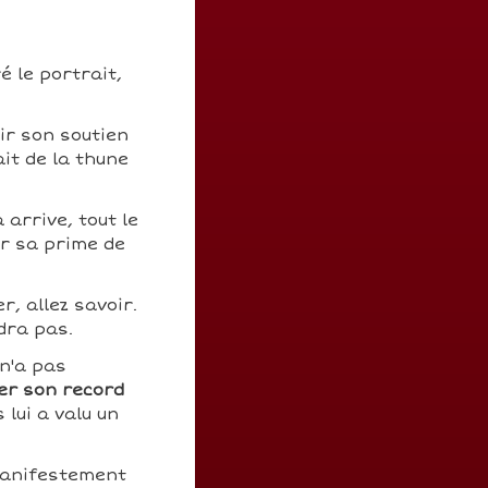
é le portrait,
rir son soutien
ait de la thune
arrive, tout le
er sa prime de
r, allez savoir.
dra pas.
 n'a pas
er son record
lui a valu un
manifestement