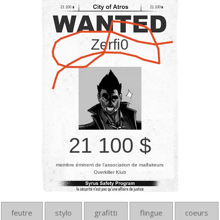
21 100
21 100
Zerfi0
21 100 $
membre éminent de l’association de malfaiteurs
Overkiller Klub
feutre
stylo
grafitti
flingue
coeurs