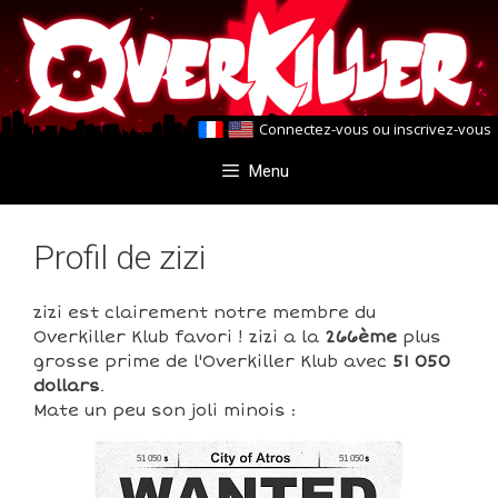
Aller
Aller
au
au
contenu
contenu
Connectez-vous
ou
inscrivez-vous
Menu
Profil de zizi
zizi est clairement notre membre du
Overkiller Klub favori ! zizi a la
266ème
plus
grosse prime de l'Overkiller Klub avec
51 050
dollars
.
Mate un peu son joli minois :
51 050
51 050