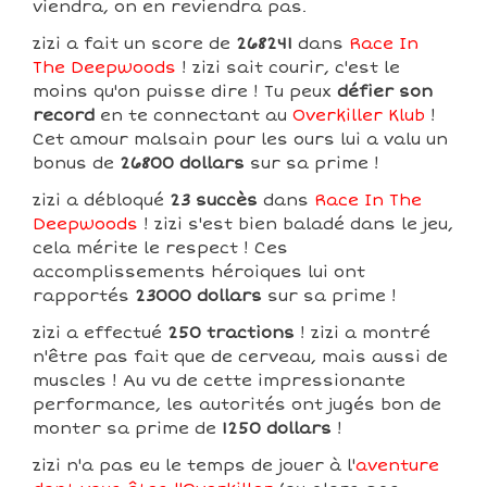
viendra, on en reviendra pas.
zizi a fait un score de
268241
dans
Race In
The Deepwoods
! zizi sait courir, c'est le
moins qu'on puisse dire ! Tu peux
défier son
record
en te connectant au
Overkiller Klub
!
Cet amour malsain pour les ours lui a valu un
bonus de
26800 dollars
sur sa prime !
zizi a débloqué
23 succès
dans
Race In The
Deepwoods
! zizi s'est bien baladé dans le jeu,
cela mérite le respect ! Ces
accomplissements héroiques lui ont
rapportés
23000 dollars
sur sa prime !
zizi a effectué
250 tractions
! zizi a montré
n'être pas fait que de cerveau, mais aussi de
muscles ! Au vu de cette impressionante
performance, les autorités ont jugés bon de
monter sa prime de
1250 dollars
!
zizi n'a pas eu le temps de jouer à l'
aventure