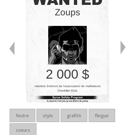
Zoups
2 000 $
membre éminent de l’association de malfaiteurs
Overkiller Klub
feutre
stylo
grafitti
flingue
coeurs