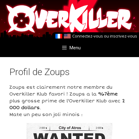
Aller
Aller
au
au
contenu
contenu
Connectez-vous
ou
inscrivez-vous
Menu
Profil de Zoups
Zoups est clairement notre membre du
Overkiller Klub favori ! Zoups a la
967ème
plus grosse prime de l'Overkiller Klub avec
2
000 dollars
.
Mate un peu son joli minois :
2 000
2 000