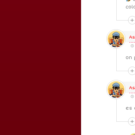
col
As
on 
As
es 