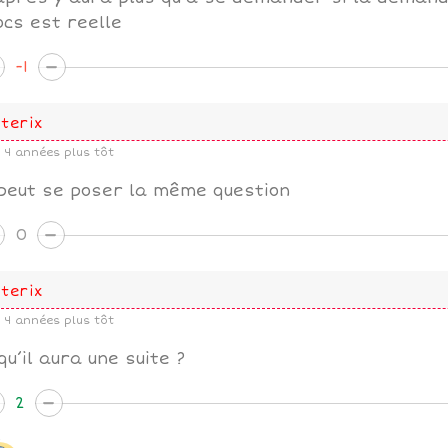
ocs est reelle
-1
terix
4 années plus tôt
peut se poser la même question
0
terix
4 années plus tôt
qu’il aura une suite ?
2