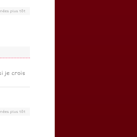
nées plus tôt
i je crois
nées plus tôt