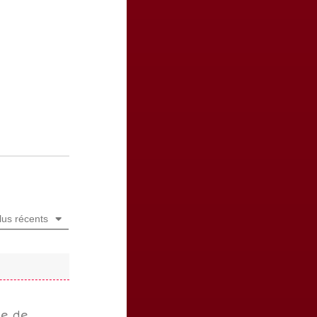
lus récents
de de