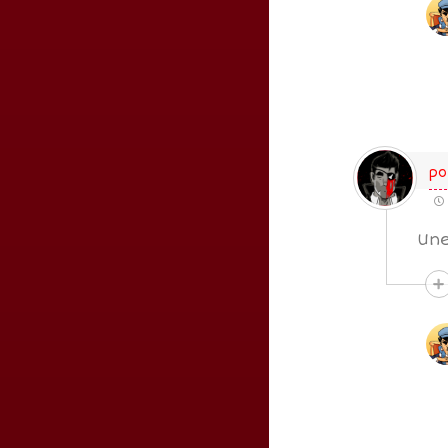
p
Une