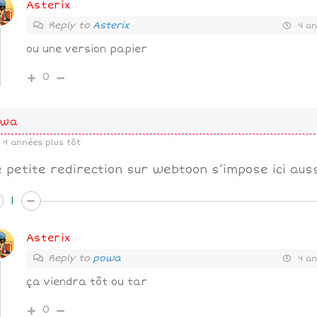
Asterix
Reply to
Asterix
4 an
ou une version papier
0
owa
4 années plus tôt
 petite redirection sur webtoon s’impose ici auss
1
Asterix
Reply to
powa
4 an
ça viendra tôt ou tar
0