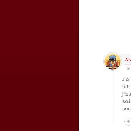
As
J’a
sit
j’a
sai
pou