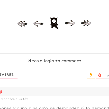
Please login to comment
TAIRES
p
ji
3 années plus tôt
pres y aura plus qu’a se demander si la deman