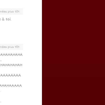
nées plus tôt
à toi.
nées plus tôt
HAHAHAHAHA
.
AHAHAHAHAH
HAAAAAAAA
AHAHAAAAA
…
…