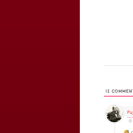
12
COMMEN
Fu
a