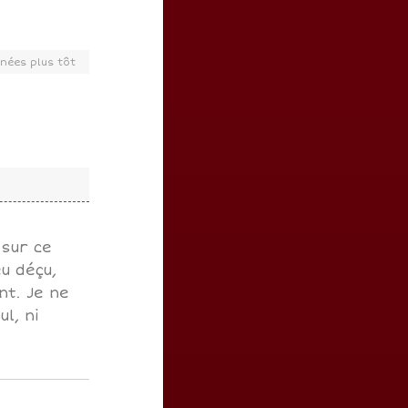
nées plus tôt
 sur ce
u déçu,
nt. Je ne
l, ni